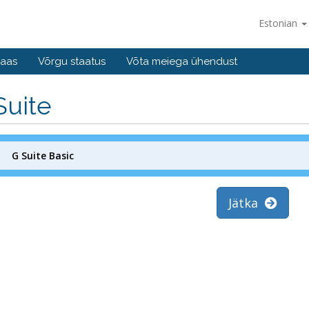
Estonian
baas
Võrgu staatus
Võta meiega ühendust
Suite
G Suite Basic
Jätka