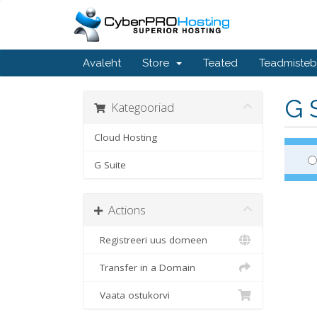
Avaleht
Store
Teated
Teadmiste
G 
Kategooriad
Cloud Hosting
G Suite
Actions
Registreeri uus domeen
Transfer in a Domain
Vaata ostukorvi